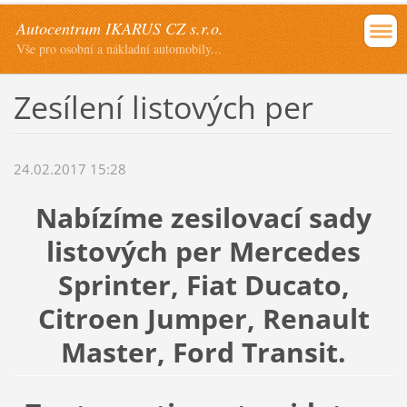
Autocentrum IKARUS CZ s.r.o.
Vše pro osobní a nákladní automobily...
Zesílení listových per
24.02.2017 15:28
Nabízíme zesilovací sady
listových per Mercedes
Sprinter, Fiat Ducato,
Citroen Jumper, Renault
Master, Ford Transit.