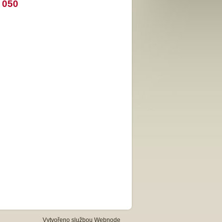
 050
Vytvořeno službou
Webnode