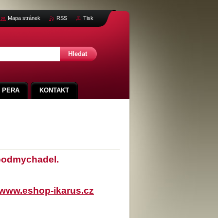
Mapa stránek
RSS
Tisk
 PERA
KONTAKT
rbodmychadel.
www.eshop-ikarus.cz